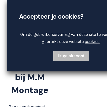
Accepteer je cookies?
Jobs
Om de gebruikerservaring van deze site te ve
Voordelen
gebruikt deze website
cookies
.
van
Ik ga akkoord
werken
bij M.M
Montage
Ben jij enthousiast