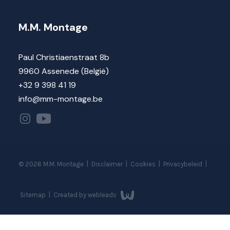
M.M. Montage
Paul Christiaenstraat 8b
9960 Assenede (België)
+32 9 398 41 19
info@mm-montage.be
©
2026
M.M. Montage
|
Disclaimer
|
Cookies
|
Privacybeleid
|
Sitemap
|
Created by webleads